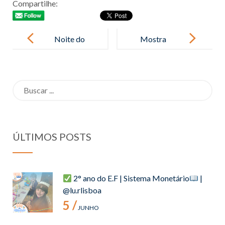
Compartilhe:
Post
navigation
Noite do
Mostra
Pijama – 2022
Pedagógica –
2022
Search
for:
ÚLTIMOS POSTS
2° ano do E.F | Sistema Monetário
|
@lu.rlisboa
5 /
JUNHO