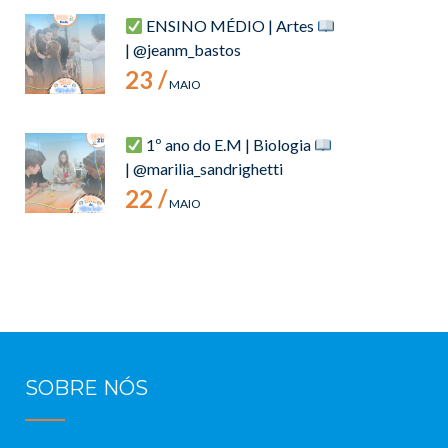
ENSINO MÉDIO | Artes
| @jeanm_bastos
23 /
MAIO
1º ano do E.M | Biologia
| @marilia_sandrighetti
22 /
MAIO
SOBRE NÓS