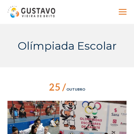
Skip
to
content
Olímpiada Escolar
25 /
OUTUBRO